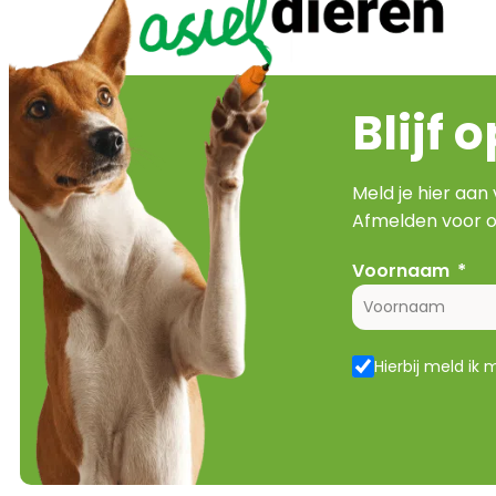
Blijf 
Meld je hier aan
Afmelden voor o
Voornaam
Hierbij meld ik