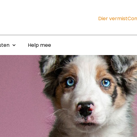
Dier vermist
Con
sten
Help mee