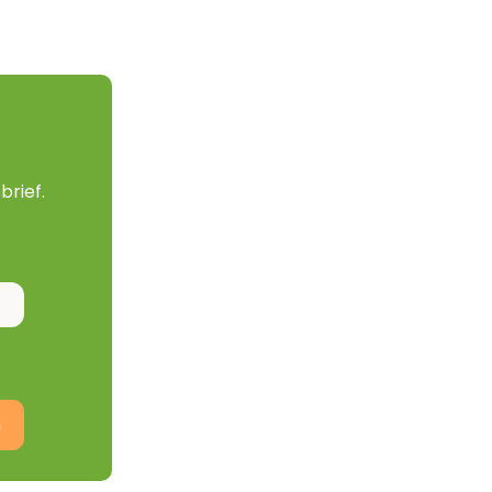
brief.
n