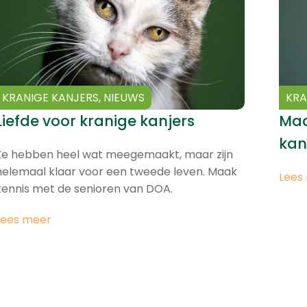
KRANIGE KANJERS
,
NIEUWS
KRA
Liefde voor kranige kanjers
Maa
kan
Ze hebben heel wat meegemaakt, maar zijn
helemaal klaar voor een tweede leven. Maak
Lees
kennis met de senioren van DOA.
Lees meer