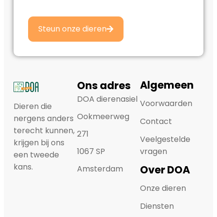
Steun onze dieren
Algemeen
Ons adres
DOA dierenasiel
Voorwaarden
Dieren die
Ookmeerweg
nergens anders
Contact
terecht kunnen,
271
Veelgestelde
krijgen bij ons
1067 SP
vragen
een tweede
kans.
Over DOA
Amsterdam
Onze dieren
Diensten