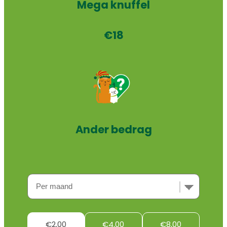
Mega knuffel
€18
Ander bedrag
€2,00
€4,00
€8,00