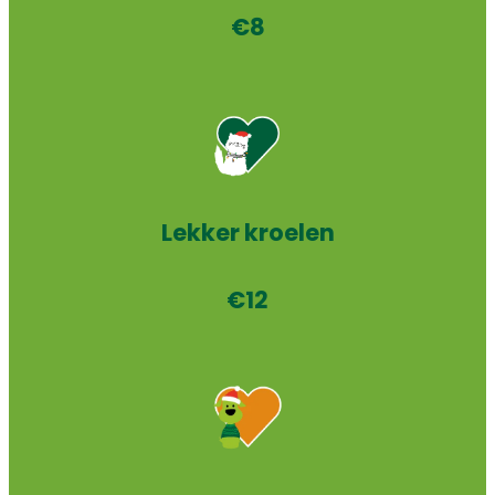
€8
Lekker
kroelen
€12