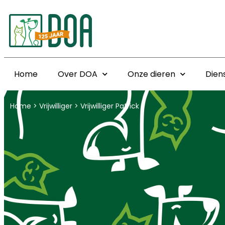
Home
Over DOA
Onze dieren
Dien
Home
>
Vrijwilliger
>
Vrijwilliger Patrick