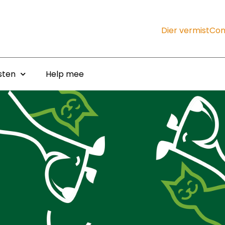
Dier vermist
Con
sten
Help mee