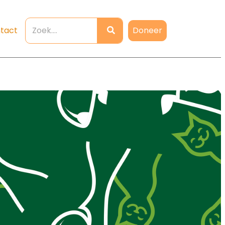
Doneer
tact