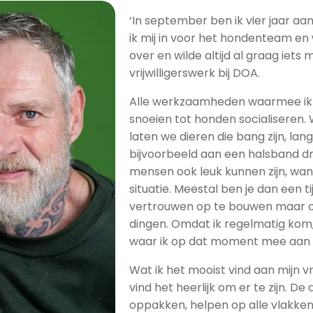
‘In september ben ik vier jaar aa
ik mij in voor het hondenteam en w
over en wilde altijd al graag iets
vrijwilligerswerk bij DOA.
Alle werkzaamheden waarmee ik 
snoeien tot honden socialiseren. W
laten we dieren die bang zijn, 
bijvoorbeeld aan een halsband dra
mensen ook leuk kunnen zijn, wa
situatie. Meestal ben je dan een 
vertrouwen op te bouwen maar oo
dingen. Omdat ik regelmatig kom, 
waar ik op dat moment mee aan 
Wat ik het mooist vind aan mijn vrij
vind het heerlijk om er te zijn. De 
oppakken, helpen op alle vlakken