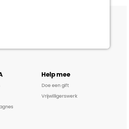
A
Help mee
n
Doe een gift
Vrijwilligerswerk
agnes