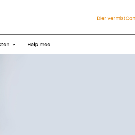
Dier vermist
Con
sten
Help mee