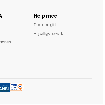
A
Help mee
n
Doe een gift
Vrijwilligerswerk
agnes