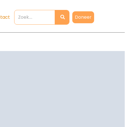
Doneer
tact