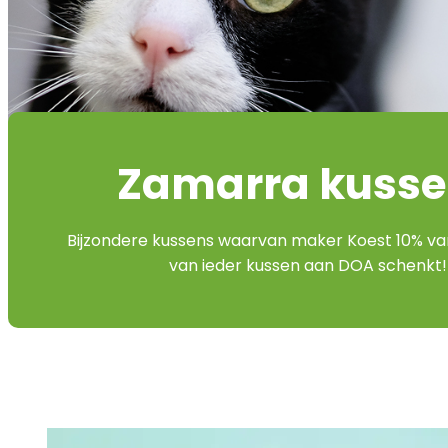
Zamarra kuss
Bijzondere kussens waarvan maker Koest 10% va
van ieder kussen aan DOA schenkt!