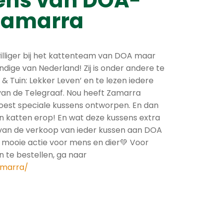
ens van DOA-
 Zamarra
jwilliger bij het kattenteam van DOA maar
ige van Nederland! Zij is onder andere te
 & Tuin: Lekker Leven’ en te lezen iedere
van de Telegraaf. Nou heeft Zamarra
est speciale kussens ontworpen. En dan
n katten erop! En wat deze kussens extra
 van de verkoop van ieder kussen aan DOA
 mooie actie voor mens en dier💚 Voor
 te bestellen, ga naar
amarra/