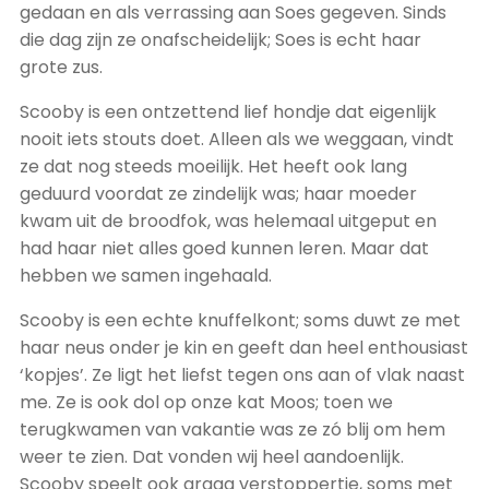
gedaan en als verrassing aan Soes gegeven. Sinds
die dag zijn ze onafscheidelijk; Soes is echt haar
grote zus.
Scooby is een ontzettend lief hondje dat eigenlijk
nooit iets stouts doet. Alleen als we weggaan, vindt
ze dat nog steeds moeilijk. Het heeft ook lang
geduurd voordat ze zindelijk was; haar moeder
kwam uit de broodfok, was helemaal uitgeput en
had haar niet alles goed kunnen leren. Maar dat
hebben we samen ingehaald.
Scooby is een echte knuffelkont; soms duwt ze met
haar neus onder je kin en geeft dan heel enthousiast
‘kopjes’. Ze ligt het liefst tegen ons aan of vlak naast
me. Ze is ook dol op onze kat Moos; toen we
terugkwamen van vakantie was ze zó blij om hem
weer te zien. Dat vonden wij heel aandoenlijk.
Scooby speelt ook graag verstoppertje, soms met