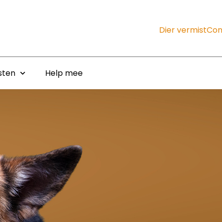
Dier vermist
Con
sten
Help mee