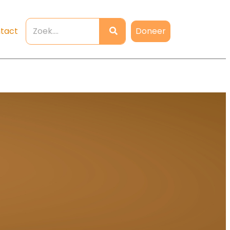
Doneer
tact