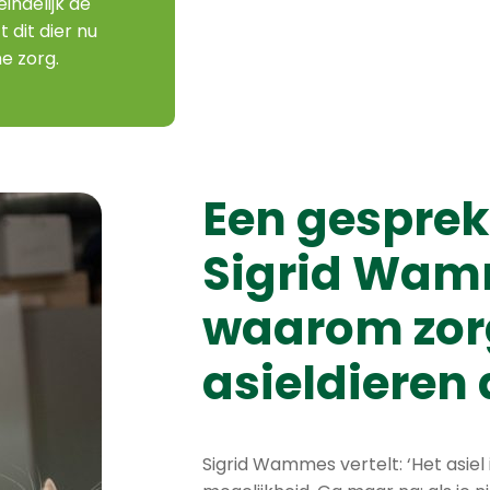
indelijk de
 dit dier nu
he zorg.
Een gesprek
Sigrid Wam
waarom zor
asieldieren 
Sigrid Wammes vertelt: ‘Het asiel 