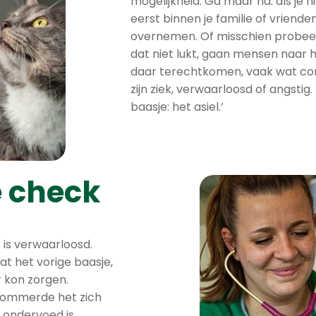
mogelijkheid. Ga maar na: als je n
eerst binnen je familie of vriend
overnemen. Of misschien probeer j
dat niet lukt, gaan mensen naar h
daar terechtkomen, vaak wat comp
zijn ziek, verwaarloosd of angstig
baasje: het asiel.’
e check
t is verwaarloosd.
at het vorige baasje,
 kon zorgen.
ekommerde het zich
 ondervoed is,