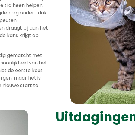
e tijd heen helpen.
gde zorg onder 1 dak.
apeuten,
n draagt bij aan het
e kans krijgt op
ldig gematcht met
soonlijkheid van het
niet de eerste keus
rgen, maar het is
 nieuwe start te
Uitdagingen 