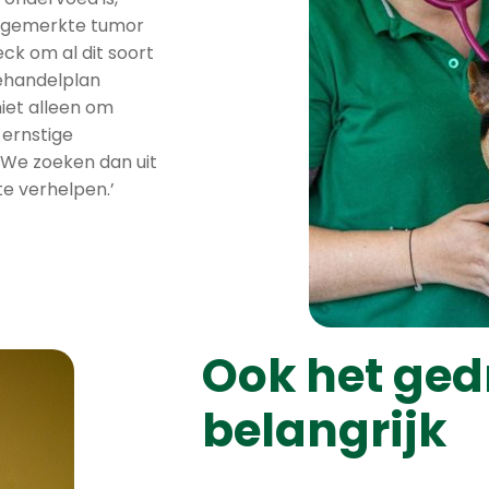
opgemerkte tumor
heck om al dit soort
ehandelplan
iet alleen om
 ernstige
 We zoeken dan uit
e verhelpen.’
Ook het ged
belangrijk