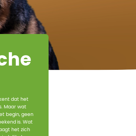
sche
kent dat het
 is. Maar wat
het begin, geen
bekend is. Wat
aagt het zich