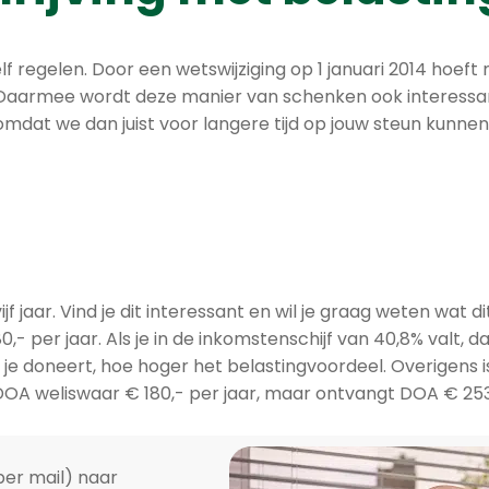
 zelf regelen. Door een wetswijziging op 1 januari 2014 ho
. Daarmee wordt deze manier van schenken ook interess
s omdat we dan juist voor langere tijd op jouw steun kunne
jf jaar. Vind je dit interessant en wil je graag weten wat 
0,- per jaar. Als je in de inkomstenschijf van 40,8% valt, d
 je doneert, hoe hoger het belastingvoordeel. Overigens i
OA weliswaar € 180,- per jaar, maar ontvangt DOA € 253
per mail) naar