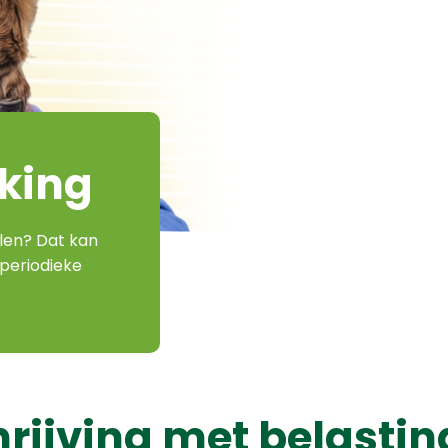
king
len? Dat kan
periodieke
rijving met belasti