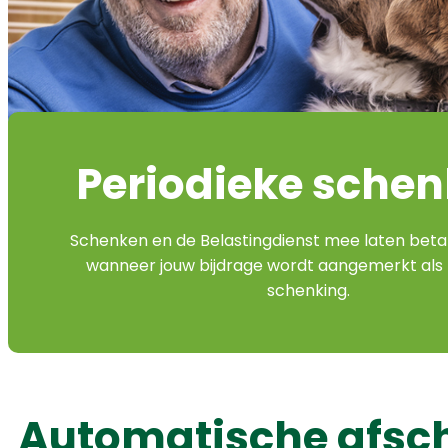
Periodieke schen
Schenken en de Belastingdienst mee laten beta
wanneer jouw bijdrage wordt aangemerkt als 
schenking.
Automatische afsch