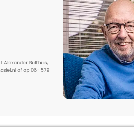
 Alexander Bulthuis,
siel.nl
of op 06- 579
1