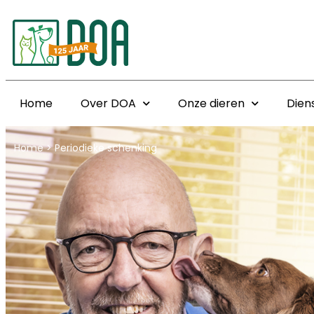
Home
Over DOA
Onze dieren
Dien
Home
>
Periodieke schenking