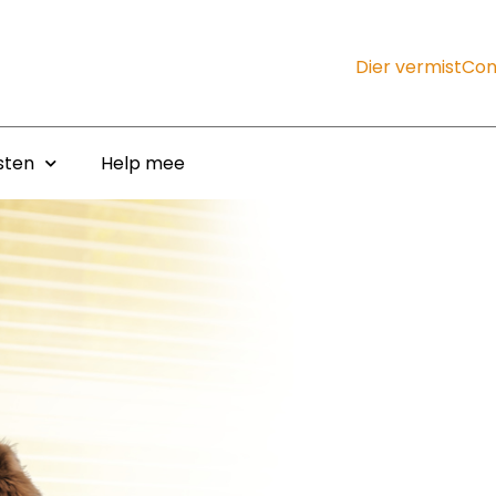
Dier vermist
Con
sten
Help mee