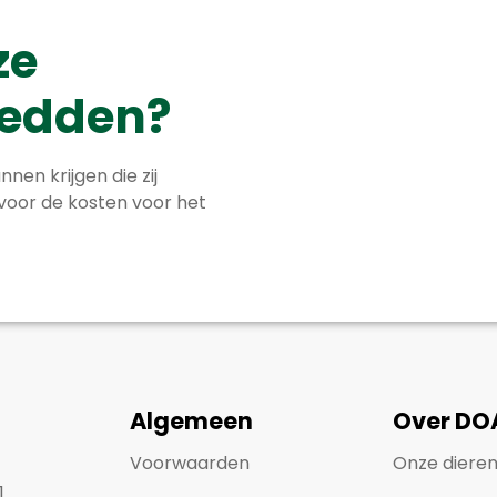
ze
 redden?
nnen krijgen die zij
 voor de kosten voor het
Algemeen
Over DO
Voorwaarden
Onze diere
1