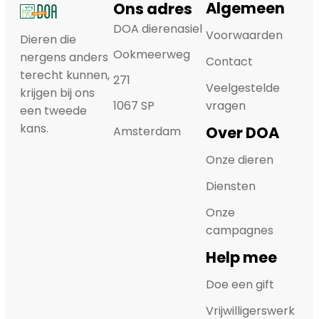
Algemeen
Ons adres
DOA dierenasiel
Voorwaarden
Dieren die
Ookmeerweg
nergens anders
Contact
terecht kunnen,
271
Veelgestelde
krijgen bij ons
1067 SP
vragen
een tweede
kans.
Over DOA
Amsterdam
Onze dieren
Diensten
Onze
campagnes
Help mee
Doe een gift
Vrijwilligerswerk