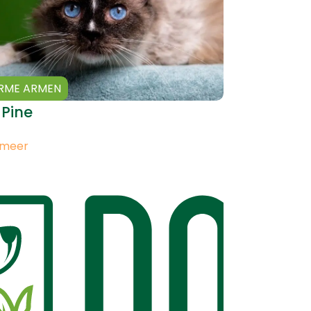
RME ARMEN
 Pine
 meer