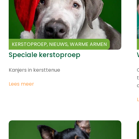
KERSTOPROEP
,
NIEUWS
,
WARME ARMEN
Speciale kerstoproep
Kanjers in kersttenue
Lees meer