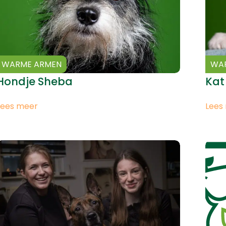
WARME ARMEN
WA
Hondje Sheba
Kat
Lees meer
Lees