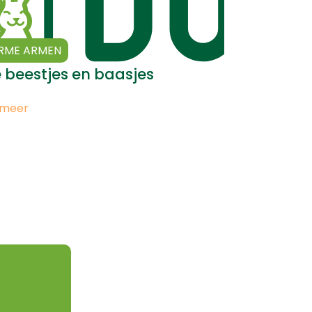
RME ARMEN
je beestjes en baasjes
 meer