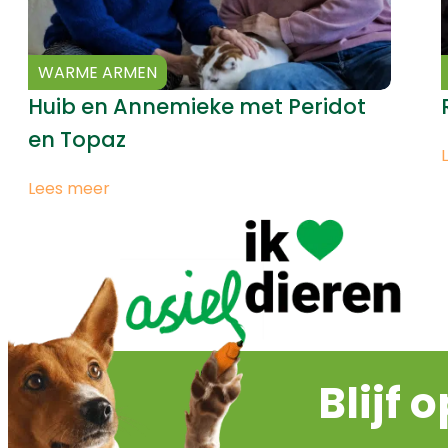
WARME ARMEN
Huib en Annemieke met Peridot
en Topaz
Lees meer
Blijf 