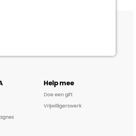
A
Help mee
n
Doe een gift
Vrijwilligerswerk
agnes