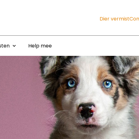
Dier vermist
Con
sten
Help mee