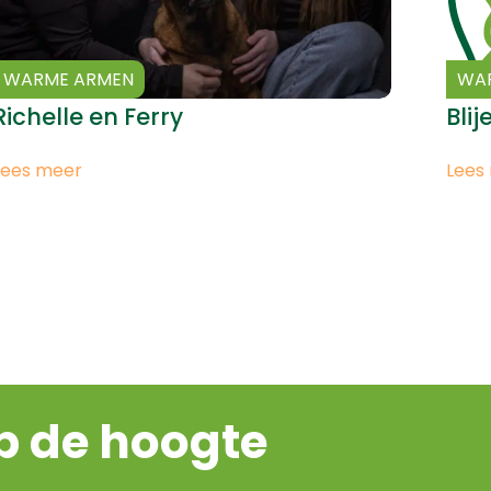
WARME ARMEN
WA
Richelle en Ferry
Bli
Lees meer
Lees
op de hoogte