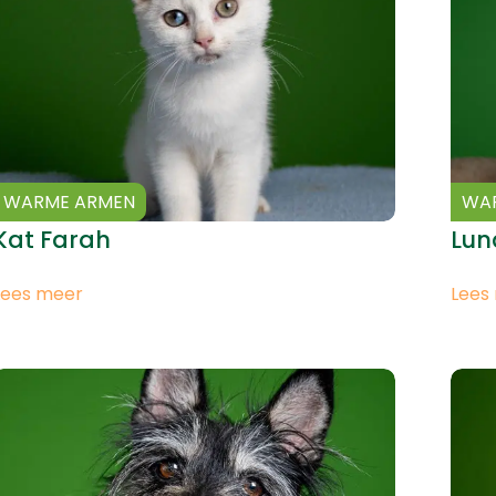
WARME ARMEN
WA
Kat Farah
Lu
Lees meer
Lees