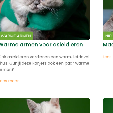
WARME ARMEN
NIE
Warme armen voor asieldieren
Maa
Ook asieldieren verdienen een warm, liefdevol
Lees
thuis. Gun jij deze kanjers ook een paar warme
armen?
Lees meer