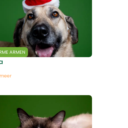
RME ARMEN
na
 meer