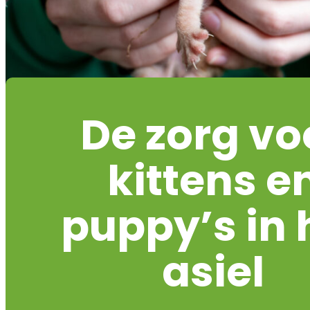
De zorg vo
kittens e
puppy’s in 
asiel