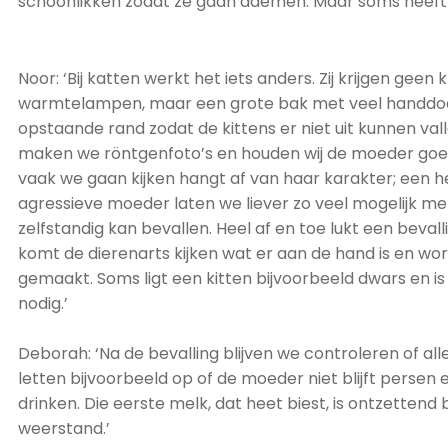
schoonlikken zodat ze gaan ademen. Maar soms heeft 
Noor: ‘Bij katten werkt het iets anders. Zij krijgen gee
warmtelampen, maar een grote bak met veel handdo
opstaande rand zodat de kittens er niet uit kunnen vall
maken we röntgenfoto’s en houden wij de moeder goed
vaak we gaan kijken hangt af van haar karakter; een h
agressieve moeder laten we liever zo veel mogelijk me
zelfstandig kan bevallen. Heel af en toe lukt een bevall
komt de dierenarts kijken wat er aan de hand is en wo
gemaakt. Soms ligt een kitten bijvoorbeeld dwars en i
nodig.’
Deborah: ‘Na de bevalling blijven we controleren of al
letten bijvoorbeeld op of de moeder niet blijft persen 
drinken.
Die eerste melk, dat heet biest, is ontzettend
b
weerstand.’