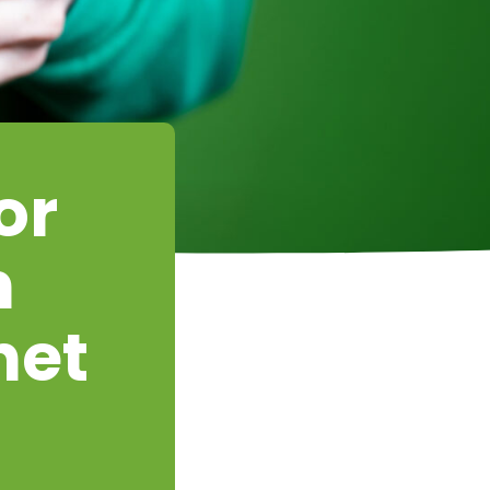
or
n
het