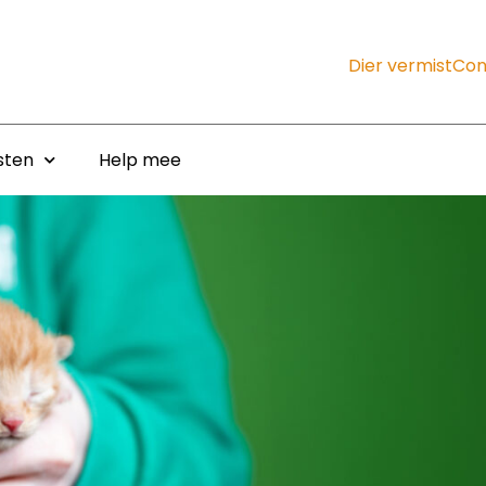
Dier vermist
Con
sten
Help mee