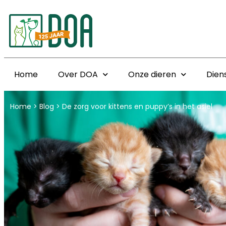
Home
Over DOA
Onze dieren
Dien
Home
>
Blog
>
De zorg voor kittens en puppy’s in het asiel