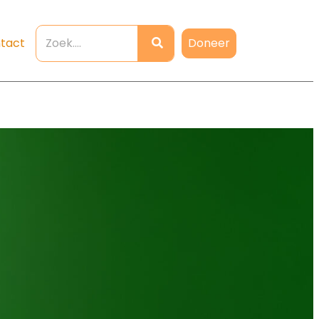
Doneer
tact