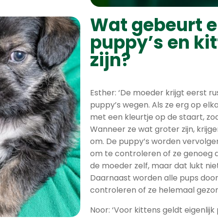
Wat gebeurt e
puppy’s en ki
zijn?
Esther: ‘De moeder krijgt eerst r
puppy’s wegen. Als ze erg op elkaa
met een kleurtje op de staart
, z
Wanneer ze wat groter zijn, krijg
om. De puppy’s worden vervolge
om te controleren of ze genoeg d
de moeder zelf, maar dat lukt niet
Daarnaast worden alle pups door
controleren of ze helemaal gezond
Noor: ‘Voor kittens geldt eigenlij