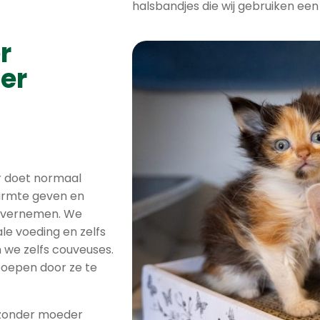
halsbandjes die wij gebruiken een s
r
der
r doet normaal
armte geven en
 overnemen. We
e voeding en zelfs
 we zelfs couveuses.
poepen door ze te
s zonder moeder