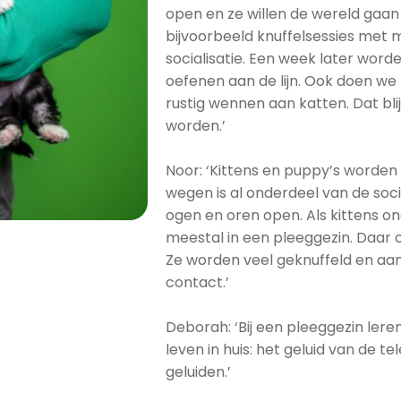
open en ze willen de wereld gaa
bijvoorbeeld knuffelsessies met m
socialisatie. Een week later wor
oefenen aan de lijn. Ook doen w
rustig wennen aan katten. Dat bl
worden.’
Noor: ‘Kittens en puppy’s worden
wegen is al onderdeel van de soc
ogen en oren open. Als kittens ong
meestal in een pleeggezin. Daar
Ze worden veel geknuffeld en aa
contact.’
Deborah: ‘Bij een pleeggezin le
leven in huis: het geluid van de te
geluiden.’