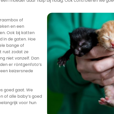
een moeder daar hulp bij nodig. Ook controleren we goed
n kraambox of
eken en een
en. Ook bij katten
 in de gaten. Hoe
ele bange of
t rust zodat ze
ing niet vanzelf. Dan
rden er röntgenfoto’s
s een keizersnede
les goed gaat. We
en of alle baby’s goed
elangrijk voor hun