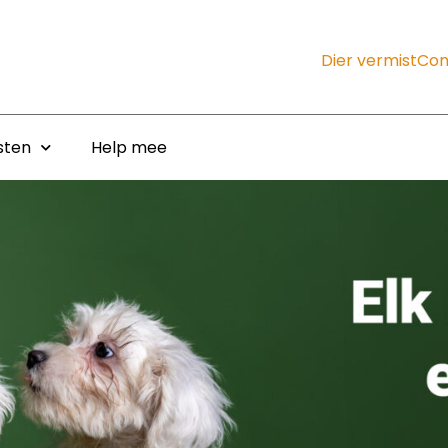
Dier vermist
Con
sten
Help mee