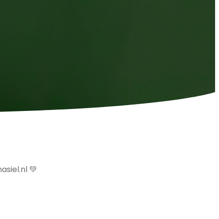
siel.nl
💚