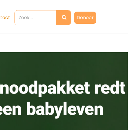
Doneer
tact