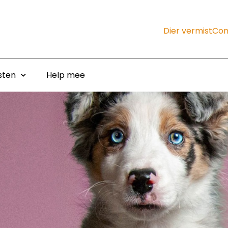
Dier vermist
Con
sten
Help mee