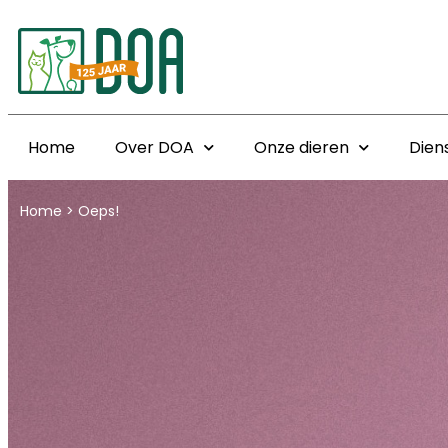
Home
Over DOA
Onze dieren
Dien
Home
>
Oeps!