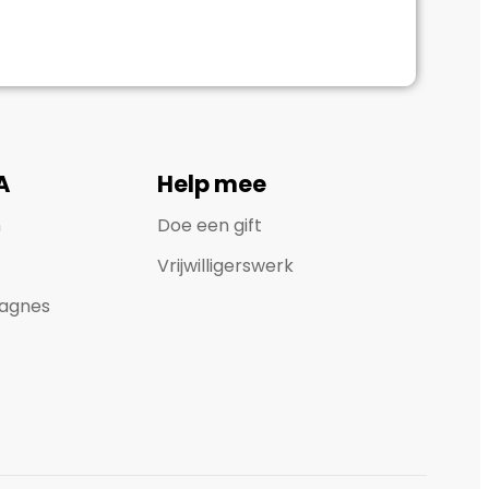
A
Help mee
n
Doe een gift
Vrijwilligerswerk
agnes