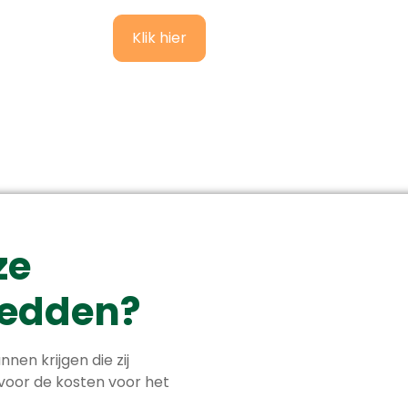
Klik hier
ze
 redden?
nnen krijgen die zij
 voor de kosten voor het