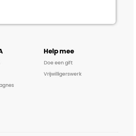
A
Help mee
n
Doe een gift
Vrijwilligerswerk
agnes