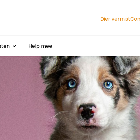
Dier vermist
Con
sten
Help mee