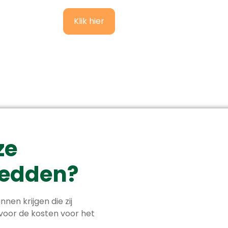
Klik hier
ze
 redden?
nnen krijgen die zij
 voor de kosten voor het