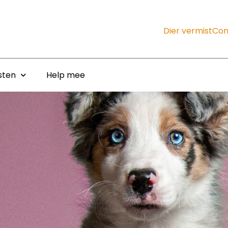
Dier vermist
Con
sten
Help mee