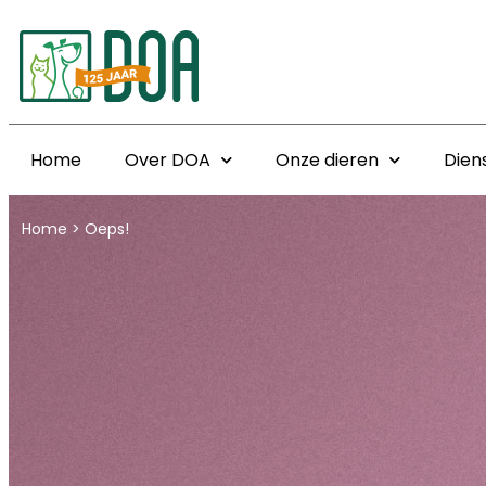
Home
Over DOA
Onze dieren
Dien
Home
>
Oeps!