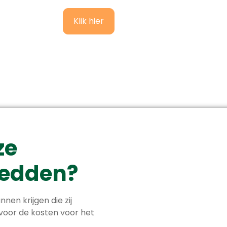
Klik hier
ze
 redden?
nnen krijgen die zij
 voor de kosten voor het