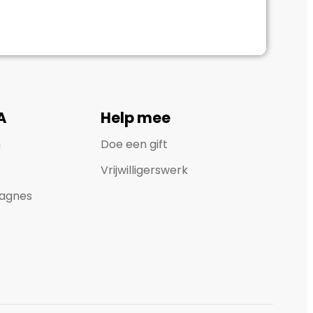
A
Help mee
n
Doe een gift
Vrijwilligerswerk
agnes