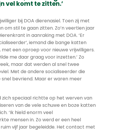
n vel komt te zitten.’
jwilliger bij DOA dierenasiel. Toen zij met
n om stil te gaan zitten. Zo’n veertien jaar
Dierenkrant in aanraking met DOA. ‘Er
cialiseerder’, iemand die bange katten
met een oproep voor nieuwe vrijwilligers.
lde me daar graag voor inzetten.’ Zo
eek, maar dat werden al snel twee
el. Met de andere socialiseerder die
ze snel bevriend. Maar er waren meer
nd zich speciaal richtte op het werven van
ialiseren van de vele schuwe en boze katten
ich. ‘Ik hield enorm veel
te mensen in. Zo werd er een heel
ruim vijf jaar begeleidde. Het contact met