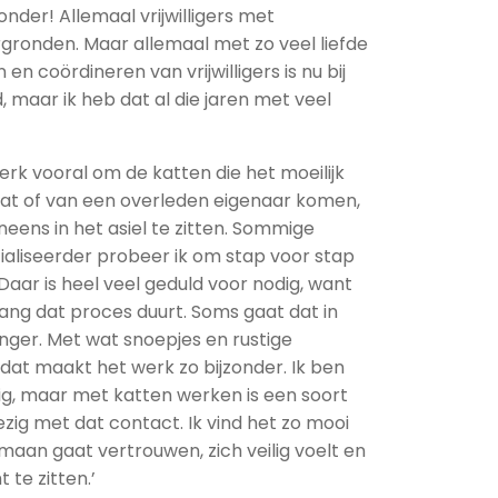
zonder! Allemaal vrijwilligers met
rgronden. Maar allemaal met zo veel liefde
en coördineren van vrijwilligers is nu bij
 maar ik heb dat al die jaren met veel
werk vooral om de katten die het moeilijk
aat of van een overleden eigenaar komen,
eens in het asiel te zitten. Sommige
ocialiseerder probeer ik om stap voor stap
aar is heel veel geduld voor nodig, want
 lang dat proces duurt. Soms gaat dat in
nger. Met wat snoepjes en rustige
t dat maakt het werk zo bijzonder. Ik ben
dig, maar met katten werken is een soort
ezig met dat contact. Ik vind het zo mooi
maan gaat vertrouwen, zich veilig voelt en
 te zitten.’