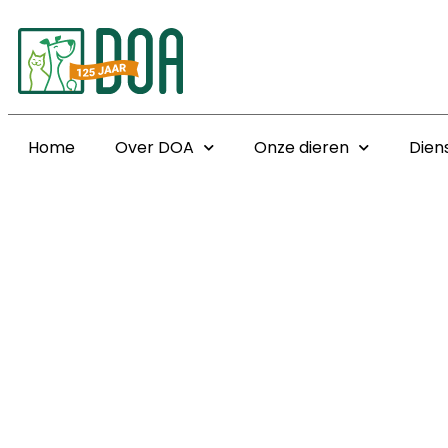
Home
Over DOA
Onze dieren
Dien
Home
>
125 jaar DOA
>
Vrijwilliger Tilly