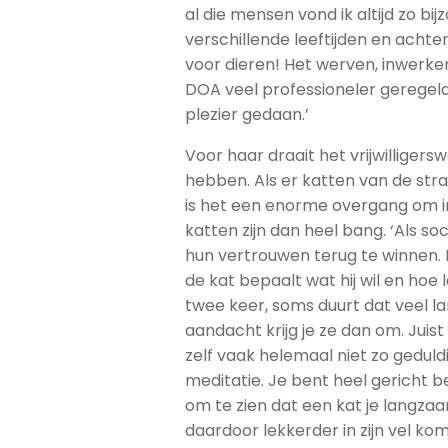
al die mensen vond ik altijd zo bij
verschillende leeftijden en achte
voor dieren! Het werven, inwerken 
DOA veel professioneler geregeld,
plezier gedaan.’
Voor haar draait het vrijwilligers
hebben. Als er katten van de str
is het een enorme overgang om in
katten zijn dan heel bang. ‘Als s
hun vertrouwen terug te winnen. D
de kat bepaalt wat hij wil en hoe
twee keer, soms duurt dat veel la
aandacht krijg je ze dan om. Juis
zelf vaak helemaal niet zo gedul
meditatie. Je bent heel gericht b
om te zien dat een kat je langzaa
daardoor lekkerder in zijn vel komt