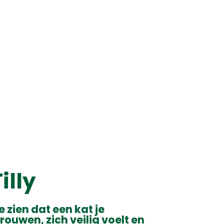
illy
e zien dat een kat je
uwen, zich veilig voelt en