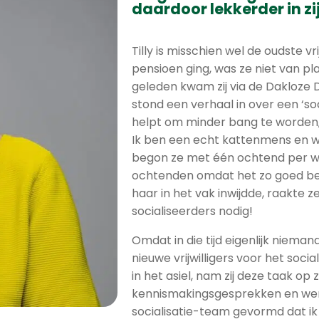
daardoor lekkerder in zij
Tilly is misschien wel de oudste vri
pensioen ging, was ze niet van pla
geleden kwam zij via de Dakloze 
stond een verhaal in over een ‘so
helpt om minder bang te worden, 
Ik ben een echt kattenmens en wi
begon ze met één ochtend per w
ochtenden omdat het zo goed bevi
haar in het vak inwijdde, raakte 
socialiseerders nodig!
Omdat in die tijd eigenlijk niema
nieuwe vrijwilligers voor het soc
in het asiel, nam zij deze taak op z
kennismakingsgesprekken en werk
socialisatie-team gevormd dat ik 