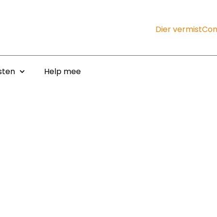
Dier vermist
Con
sten
Help mee