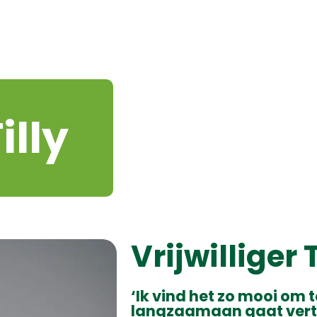
illy
Vrijwilliger T
‘Ik vind het zo mooi om t
langzaamaan gaat vertro